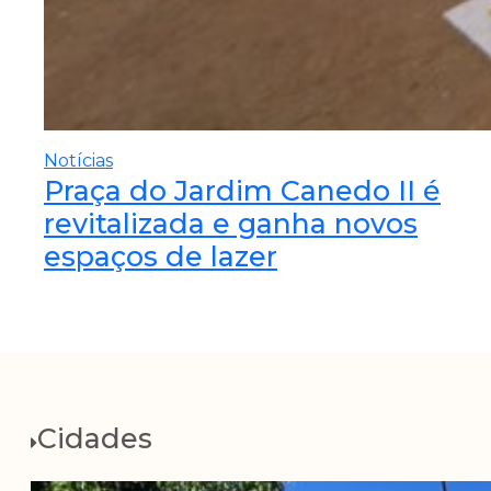
Notícias
Praça do Jardim Canedo II é
revitalizada e ganha novos
espaços de lazer
Cidades