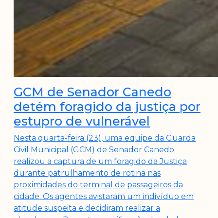
GCM de Senador Canedo
detém foragido da justiça por
estupro de vulnerável
Nesta quarta-feira (23), uma equipe da Guarda
Civil Municipal (GCM) de Senador Canedo
realizou a captura de um foragido da Justiça
durante patrulhamento de rotina nas
proximidades do terminal de passageiros da
cidade. Os agentes avistaram um indivíduo em
atitude suspeita e decidiram realizar a