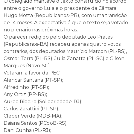
O colegiado manteve o texto construído no acordo
entre o governo Lula e o presidente da Câmara,
Hugo Motta (Republicanos-PB), com uma transição
de 14 meses. A expectativa é que o texto seja votado
no plenário nas próximas horas.
O parecer redigido pelo deputado Leo Prates
(Republicanos-BA) recebeu apenas quatro votos
contrários, dos deputados Maurício Marcon (PL-RS),
Osmar Terra (PL-RS), Julia Zanatta (PL-SC) e Gilson
Marques (Novo-SC).
Votaram a favor da PEC
Alencar Santana (PT-SP);
Alfredinho (PT-SP);
Any Ortiz (PP-RS);
Aureo Ribeiro (Solidariedade-RJ);
Carlos Zarattini (PT-SP);
Cleber Verde (MDB-MA);
Daiana Santos (PCdoB-RS);
Dani Cunha (PL-RJ);