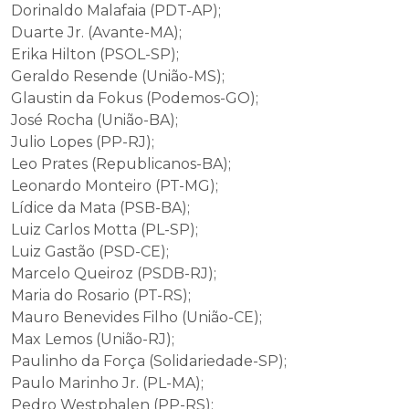
Dorinaldo Malafaia (PDT-AP);
Duarte Jr. (Avante-MA);
Erika Hilton (PSOL-SP);
Geraldo Resende (União-MS);
Glaustin da Fokus (Podemos-GO);
José Rocha (União-BA);
Julio Lopes (PP-RJ);
Leo Prates (Republicanos-BA);
Leonardo Monteiro (PT-MG);
Lídice da Mata (PSB-BA);
Luiz Carlos Motta (PL-SP);
Luiz Gastão (PSD-CE);
Marcelo Queiroz (PSDB-RJ);
Maria do Rosario (PT-RS);
Mauro Benevides Filho (União-CE);
Max Lemos (União-RJ);
Paulinho da Força (Solidariedade-SP);
Paulo Marinho Jr. (PL-MA);
Pedro Westphalen (PP-RS);