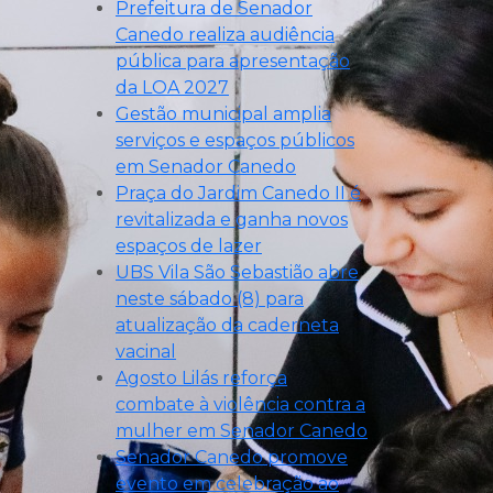
Prefeitura de Senador
Canedo realiza audiência
pública para apresentação
da LOA 2027
Gestão municipal amplia
serviços e espaços públicos
em Senador Canedo
Praça do Jardim Canedo II é
revitalizada e ganha novos
espaços de lazer
UBS Vila São Sebastião abre
neste sábado (8) para
atualização da caderneta
vacinal
Agosto Lilás reforça
combate à violência contra a
mulher em Senador Canedo
Senador Canedo promove
evento em celebração ao