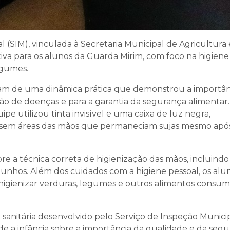
 (SIM), vinculada à Secretaria Municipal de Agricultura 
iva para os alunos da Guarda Mirim, com foco na higiene
egumes.
param de uma dinâmica prática que demonstrou a importân
o de doenças e para a garantia da segurança alimentar.
ipe utilizou tinta invisível e uma caixa de luz negra,
zassem áreas das mãos que permaneciam sujas mesmo apó
e a técnica correta de higienização das mãos, incluindo
punhos. Além dos cuidados com a higiene pessoal, os alu
gienizar verduras, legumes e outros alimentos consum
sanitária desenvolvido pelo Serviço de Inspeção Municip
e a infância sobre a importância da qualidade e da seg