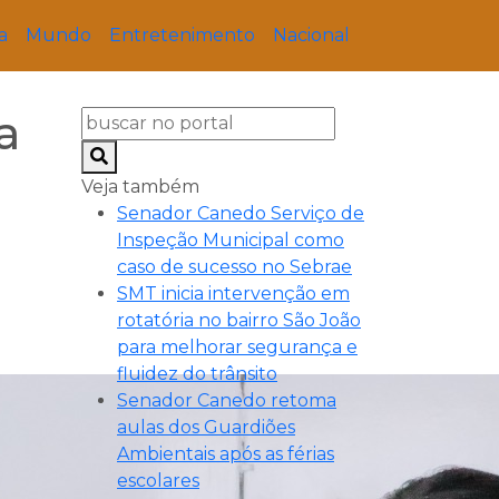
a
Mundo
Entretenimento
Nacional
a
Veja também
Senador Canedo Serviço de
Inspeção Municipal como
caso de sucesso no Sebrae
SMT inicia intervenção em
rotatória no bairro São João
para melhorar segurança e
fluidez do trânsito
Senador Canedo retoma
aulas dos Guardiões
Ambientais após as férias
escolares