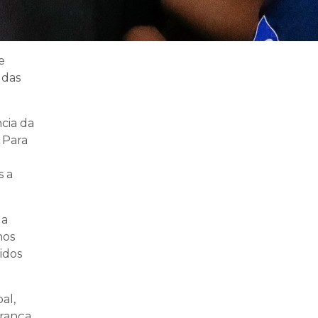
e
 das
cia da
 Para
s a
 a
nos
idos
al,
urança