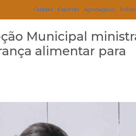
Cidades
Esportes
Agronegócio
Polític
eção Municipal ministr
rança alimentar para