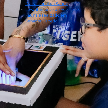
Dia Nacional da Saúde
Levantamento de Vetores e
Fauna é realizado em
Senador Canedo