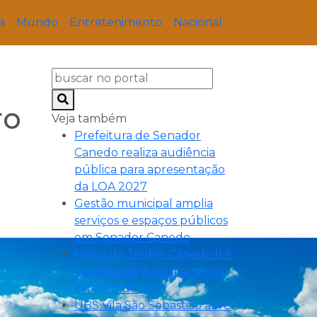
a
Mundo
Entretenimento
Nacional
ro
Veja também
Prefeitura de Senador
Canedo realiza audiência
pública para apresentação
da LOA 2027
Gestão municipal amplia
serviços e espaços públicos
em Senador Canedo
Praça do Jardim Canedo II é
revitalizada e ganha novos
espaços de lazer
UBS Vila São Sebastião abre