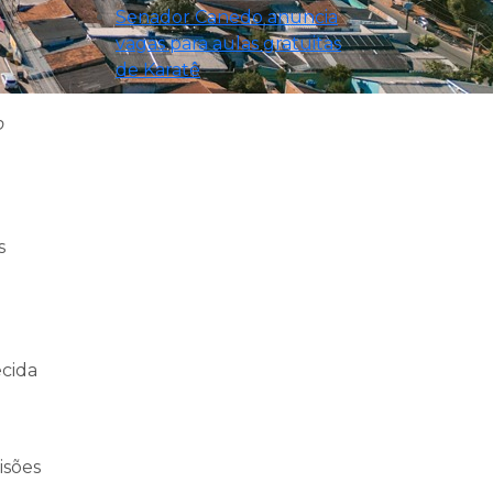
Senador Canedo anuncia
vagas para aulas gratuitas
de Karatê
o
s
ecida
isões