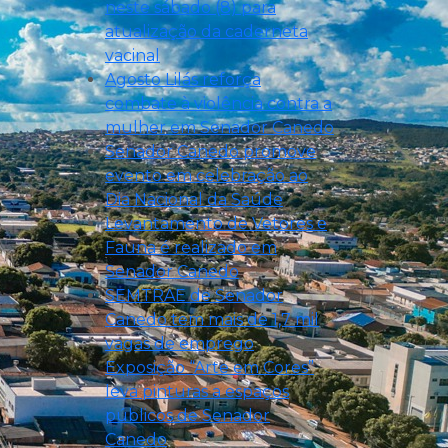
neste sábado (8) para
atualização da caderneta
vacinal
Agosto Lilás reforça
combate à violência contra a
mulher em Senador Canedo
Senador Canedo promove
evento em celebração ao
Dia Nacional da Saúde
Levantamento de Vetores e
Fauna é realizado em
Senador Canedo
SEMTRAE de Senador
Canedo tem mais de 1,7 mil
vagas de emprego
Exposição “Arte em Cores”
leva pinturas a espaços
públicos de Senador
Canedo