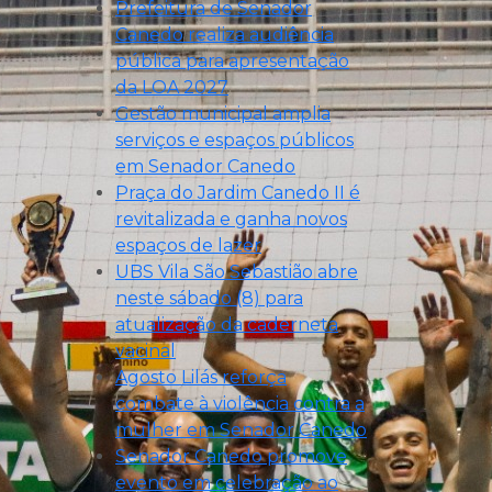
Prefeitura de Senador
Canedo realiza audiência
pública para apresentação
da LOA 2027
Gestão municipal amplia
serviços e espaços públicos
em Senador Canedo
Praça do Jardim Canedo II é
revitalizada e ganha novos
espaços de lazer
UBS Vila São Sebastião abre
neste sábado (8) para
atualização da caderneta
vacinal
Agosto Lilás reforça
combate à violência contra a
mulher em Senador Canedo
Senador Canedo promove
evento em celebração ao