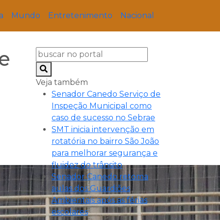
a
Mundo
Entretenimento
Nacional
e
Veja também
Senador Canedo Serviço de
Inspeção Municipal como
caso de sucesso no Sebrae
SMT inicia intervenção em
rotatória no bairro São João
para melhorar segurança e
fluidez do trânsito
Senador Canedo retoma
aulas dos Guardiões
Ambientais após as férias
escolares