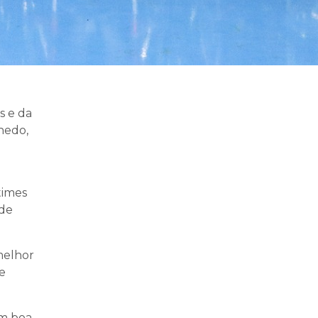
s e da
nedo,
times
 de
melhor
e
om boa