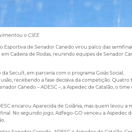
vimentou o CIEE
ão Esportiva de Senador Canedo virou palco das semifinai
 em Cadeira de Rodas, reunindo equipes de Senador Ca
 da Secult, em parceria com o programa Goiás Social,
lusão, recebendo a fase decisiva da competição. Quatro 
Senador Canedo – ADESC –, a Aspedec de Catalão, o time
DESC encarou Aparecida de Goiânia, mas quem levou a 
e final. No segundo jogo, Adfego-GO venceu a Aspedec d
ão.
da entre Senador Canedo -ADESC e Aspedec de Catalão. C