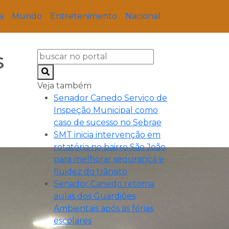
a
Mundo
Entretenimento
Nacional
s
Veja também
Senador Canedo Serviço de
Inspeção Municipal como
caso de sucesso no Sebrae
SMT inicia intervenção em
rotatória no bairro São João
para melhorar segurança e
fluidez do trânsito
Senador Canedo retoma
aulas dos Guardiões
Ambientais após as férias
escolares