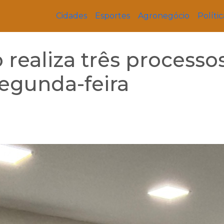
Cidades
Esportes
Agronegócio
Polític
realiza três processo
segunda-feira