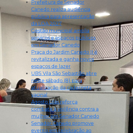
Prefeitura de Senador
Canedo realiza audiência
pública para apresentação
da LOA 2027
Gestão municipal amplia
serviços e espaços públicos
em Senador Canedo
Praça do Jardim Canedo II é
revitalizada e ganha novos
espaços de lazer
UBS Vila São Sebastião abre
neste sábado (8) para
atualização da caderneta
vacinal
Agosto Lilás reforça
combate à violência contra a
mulher em Senador Canedo
Senador Canedo promove
evento em celebração ao