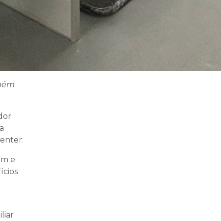
mbém
dor
a
center.
em e
ícios
liar