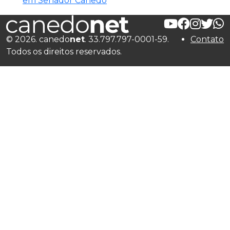
em Senador Canedo
© 2026. canedo
net
. 33.797.797-0001-59.
Contato
Todos os direitos reservados.