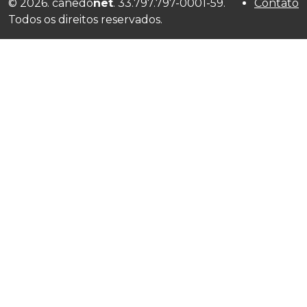
© 2026. canedo
net
. 33.797.797-0001-59.
Contato
Todos os direitos reservados.