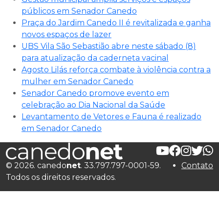
públicos em Senador Canedo
Praça do Jardim Canedo II é revitalizada e ganha
novos espaços de lazer
UBS Vila São Sebastião abre neste sábado (8)
para atualização da caderneta vacinal
Agosto Lilás reforça combate à violência contra a
mulher em Senador Canedo
Senador Canedo promove evento em
celebração ao Dia Nacional da Saúde
Levantamento de Vetores e Fauna é realizado
em Senador Canedo
© 2026. canedo
net
. 33.797.797-0001-59.
Contato
Todos os direitos reservados.