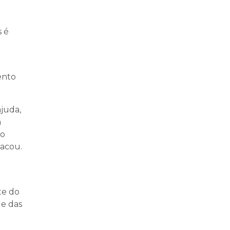
s é
ento
juda,
a
 o
acou.
te do
 e das