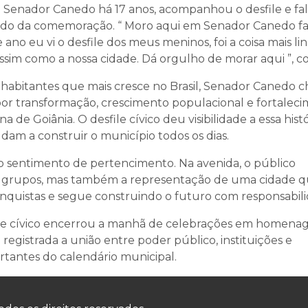
m Senador Canedo há 17 anos, acompanhou o desfile e fa
pando da comemoração. “ Moro aqui em Senador Canedo fa
 ano eu vi o desfile dos meus meninos, foi a coisa mais lin
assim como a nossa cidade. Dá orgulho de morar aqui ”, c
 habitantes que mais cresce no Brasil, Senador Canedo 
por transformação, crescimento populacional e fortalec
de Goiânia. O desfile cívico deu visibilidade a essa histó
dam a construir o município todos os dias.
sentimento de pertencimento. Na avenida, o público
grupos, mas também a representação de uma cidade 
nquistas e segue construindo o futuro com responsabili
file cívico encerrou a manhã de celebrações em homen
egistrada a união entre poder público, instituições e
tantes do calendário municipal.