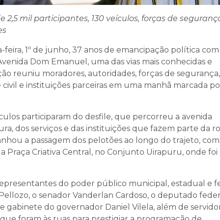
2,5 mil participantes, 130 veículos, forças de seguranç
es
eira, 1º de junho, 37 anos de emancipação política com
na Avenida Dom Emanuel, uma das vias mais conhecidas e
o reuniu moradores, autoridades, forças de segurança,
 civil e instituições parceiras em uma manhã marcada po
ículos participaram do desfile, que percorreu a avenida
a, dos serviços e das instituições que fazem parte da ro
hou a passagem dos pelotões ao longo do trajeto, com
 Praça Criativa Central, no Conjunto Uirapuru, onde foi
presentantes do poder público municipal, estadual e fe
Pellozo, o senador Vanderlan Cardoso, o deputado feder
 gabinete do governador Daniel Vilela, além de servidor
as que foram às ruas para prestigiar a programação de