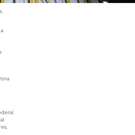
a,
 a
r
tina
deral.
al
es,