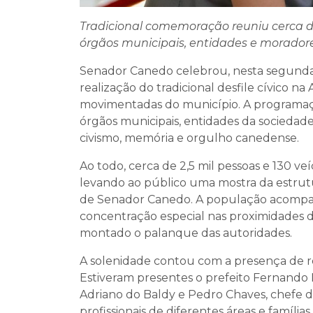
Tradicional comemoração reuniu cerca de 
órgãos municipais, entidades e morador
Senador Canedo celebrou, nesta segunda-f
realização do tradicional desfile cívico 
movimentadas do município. A programaçã
órgãos municipais, entidades da sociedade
civismo, memória e orgulho canedense.
Ao todo, cerca de 2,5 mil pessoas e 130 ve
levando ao público uma mostra da estrutur
de Senador Canedo. A população acompan
concentração especial nas proximidades da
montado o palanque das autoridades.
A solenidade contou com a presença de re
Estiveram presentes o prefeito Fernando 
Adriano do Baldy e Pedro Chaves, chefe de
profissionais de diferentes áreas e famíli