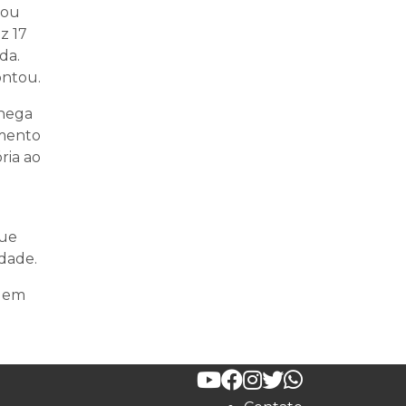
lou
z 17
da.
ontou.
chega
imento
ria ao
que
dade.
agem