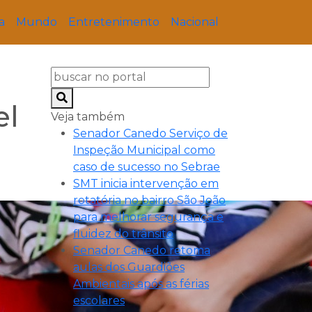
a
Mundo
Entretenimento
Nacional
el
Veja também
Senador Canedo Serviço de
Inspeção Municipal como
caso de sucesso no Sebrae
SMT inicia intervenção em
rotatória no bairro São João
para melhorar segurança e
fluidez do trânsito
Senador Canedo retoma
aulas dos Guardiões
Ambientais após as férias
escolares