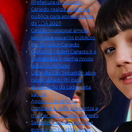
Prefeitura de Senador
Canedo realiza audiência
pública para apresentação
da LOA 2027
Gestão municipal amplia
serviços e espaços públicos
em Senador Canedo
Praça do Jardim Canedo II é
revitalizada e ganha novos
espaços de lazer
UBS Vila São Sebastião abre
neste sábado (8) para
atualização da caderneta
vacinal
Agosto Lilás reforça
combate à violência contra a
mulher em Senador Canedo
Senador Canedo promove
evento em celebração ao