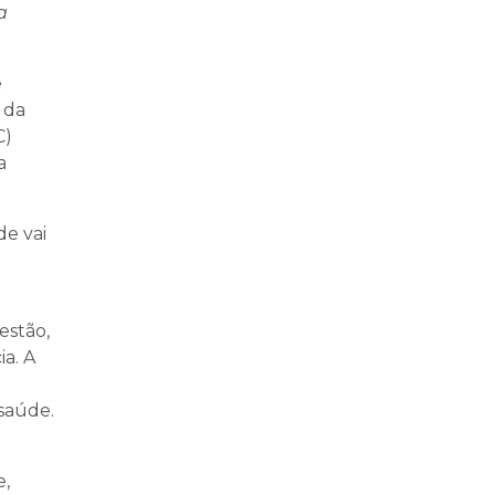
a
e
 da
C)
a
de vai
estão,
a. A
saúde.
e,