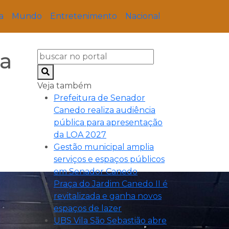
a
Mundo
Entretenimento
Nacional
ia
Veja também
Prefeitura de Senador
Canedo realiza audiência
pública para apresentação
da LOA 2027
Gestão municipal amplia
serviços e espaços públicos
em Senador Canedo
Praça do Jardim Canedo II é
revitalizada e ganha novos
espaços de lazer
UBS Vila São Sebastião abre