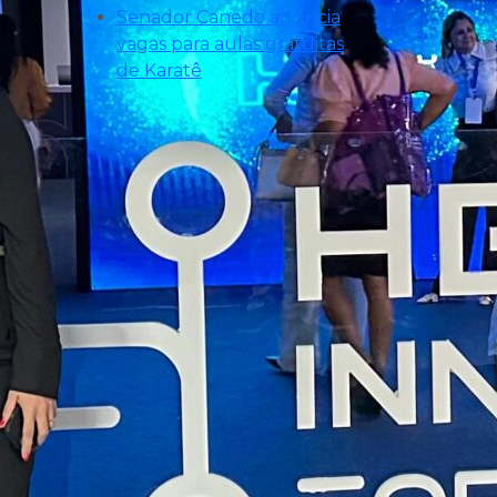
Senador Canedo anuncia
vagas para aulas gratuitas
de Karatê