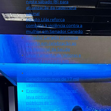
neste sábado (8) para
atualização da caderneta
vacinal
Agosto Lilás reforça
combate à violência contra a
mulher em Senador Canedo
Senador Canedo promove
evento em celebração ao
Dia Nacional da Saúde
Levantamento de Vetores e
Fauna é realizado em
Senador Canedo
SEMTRAE de Senador
Canedo tem mais de 1,7 mil
vagas de emprego
Exposição “Arte em Cores”
leva pinturas a espaços
públicos de Senador
Canedo