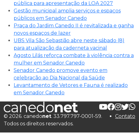
pública para apresentação da LOA 2027
Gestão municipal amplia serviços e espaços
públicos em Senador Canedo
Praça do Jardim Canedo II é revitalizada e ganha
novos espaços de lazer
UBS Vila São Sebastião abre neste sábado (8)
para atualização da caderneta vacinal
Agosto Lilás reforça combate à violência contra a
mulher em Senador Canedo
Senador Canedo promove evento em
celebração ao Dia Nacional da Saúde
Levantamento de Vetores e Fauna é realizado
em Senador Canedo
© 2026. canedo
net
. 33.797.797-0001-59.
Contato
Todos os direitos reservados.