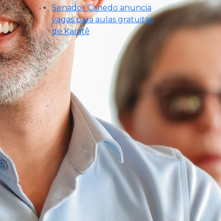
Senador Canedo anuncia
vagas para aulas gratuitas
de Karatê