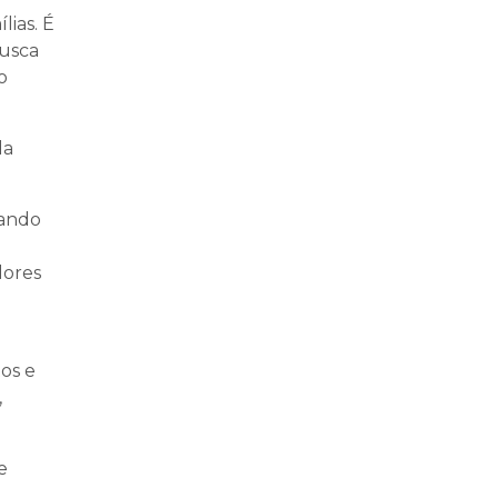
ias. É
busca
o
da
uando
dores
tos e
,
e