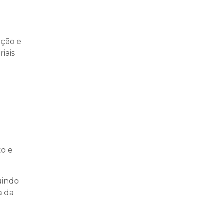
pção e
iais
to e
uindo
a da