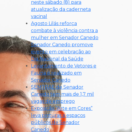
neste sábado (8) para
atualização da caderneta
vacinal
Agosto Lilás reforça
combate à violência contra a
mulher em Senador Canedo
Senador Canedo promove
evento em celebração ao
Dia Nacional da Saúde
Levantamento de Vetores e
Fauna é realizado em
Senador Canedo
SEMTRAE de Senador
Canedo tem mais de 1,7 mil
vagas de emprego
Exposição “Arte em Cores”
leva pinturas a espaços
públicos de Senador
Canedo