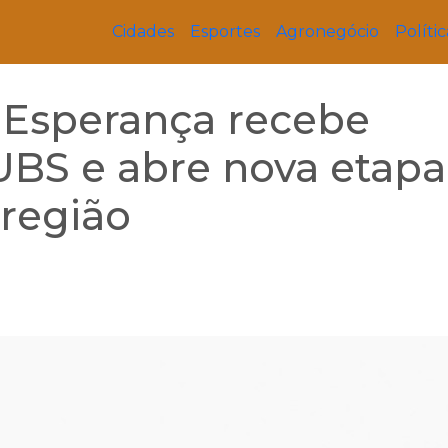
Cidades
Esportes
Agronegócio
Polític
 Esperança recebe
UBS e abre nova etapa
 região