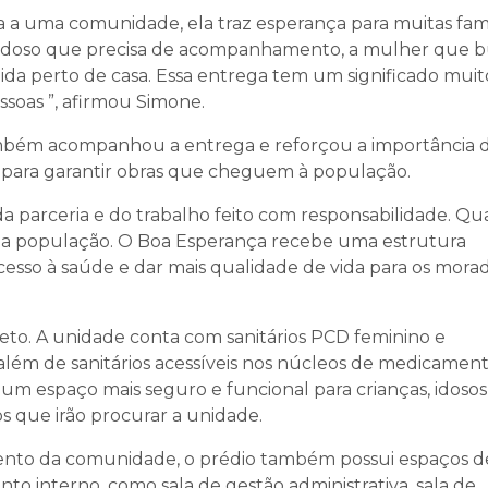
a uma comunidade, ela traz esperança para muitas famíl
o idoso que precisa de acompanhamento, a mulher que 
ida perto de casa. Essa entrega tem um significado muit
soas ”, afirmou Simone.
mbém acompanhou a entrega e reforçou a importância 
 para garantir obras que cheguem à população.
da parceria e do trabalho feito com responsabilidade. Q
é a população. O Boa Esperança recebe uma estrutura
cesso à saúde e dar mais qualidade de vida para os mora
jeto. A unidade conta com sanitários PCD feminino e
o, além de sanitários acessíveis nos núcleos de medicamen
 um espaço mais seguro e funcional para crianças, idosos
os que irão procurar a unidade.
ento da comunidade, o prédio também possui espaços d
to interno, como sala de gestão administrativa, sala de