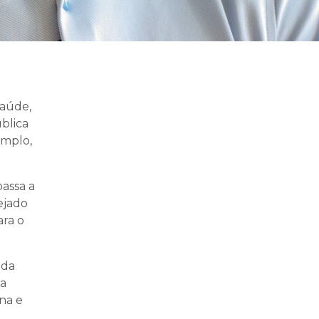
Saúde,
blica
amplo,
assa a
ejado
ara o
ada
 a
na e