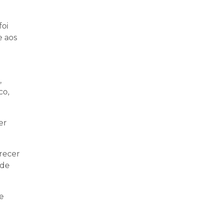
foi
e aos
,
co,
er
erecer
ade
e