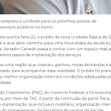
ga prepara a unidade para os próximos passos de
erviços públicos no bairro
a quinta-feira (2), o prédio da nova Unidade Básica de 
 e que abre caminho para uma nova etapa da saúde pú
ída, Senador Canedo passa a contar com um espaço mais 
ximos passos de implantação dos serviços.
ra uma região que cresceu, ganhou novas demandas e p
do para acompanhar essa realidade. O prédio foi plan
s, melhor organização interna e condições adequadas p
idade.
do Crescimento (PAC), do Governo Federal, e foi execut
, por meio de TAC. A partir da conclusão da parte física,
 implantação, que incluem mobiliário, organização inter
 do planejamento da Secretaria Municipal de Saúde.