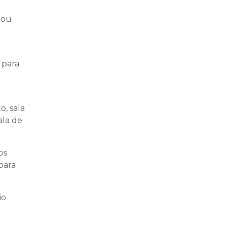
mou
 para
o, sala
ala de
os
para
io