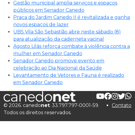
Gestão municipal amplia serviços e espaços
públicos em Senador Canedo
Praça do Jardim Canedo II é revitalizada e ganha
novos espaços de lazer
UBS Vila São Sebastião abre neste sábado (8)
para atualização da caderneta vacinal
Agosto Lilás reforça combate à violência contra a
mulher em Senador Canedo
Senador Canedo promove evento em
celebração ao Dia Nacional da Saúde
Levantamento de Vetores e Fauna é realizado
em Senador Canedo
© 2026. canedo
net
. 33.797.797-0001-59.
Contato
Todos os direitos reservados.