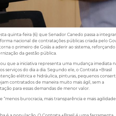
ta quinta-feira (6) que Senador Canedo passa a integra
taforma nacional de contratações públicas criada pelo G
torna o primeiro de Goiás a aderir ao sistema, reforçando
nização da gestão pública.
cou que a iniciativa representa uma mudança imediata n
serviços do dia a dia. Segundo ele, o Contrata +Brasil
enção elétrica e hidráulica, pinturas, pequenos consert
ejam contratados de maneira muito mais ágil, sem a
citação para essas demandas de menor valor.
e “menos burocracia, mais transparência e mais agilidade
a é a população. O Contrata +Brasil é uma ferramenta