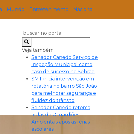
a
Mundo
Entretenimento
Nacional
Veja também
Senador Canedo Serviço de
Inspeção Municipal como
caso de sucesso no Sebrae
SMT inicia intervenção em
rotatória no bairro São João
para melhorar segurança e
fluidez do trânsito
Senador Canedo retoma
aulas dos Guardiões
Ambientais após as férias
escolares