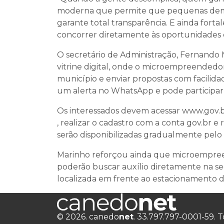
moderna que permite que pequenas dem
garante total transparência. E ainda for
concorrer diretamente às oportunidades d
O secretário de Administração, Fernando
vitrine digital, onde o microempreendedor
município e enviar propostas com facili
um alerta no WhatsApp e pode participar d
Os interessados devem acessar www.gov.br
, realizar o cadastro com a conta gov.br e
serão disponibilizadas gradualmente pelo 
Marinho reforçou ainda que microempreen
poderão buscar auxílio diretamente na s
localizada em frente ao estacionamento d
© 2026. canedo
net
. 33.797.797-0001-59. T