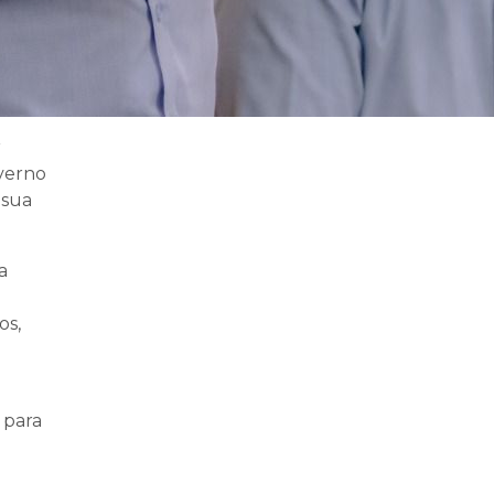
r
overno
 sua
a
os,
 para