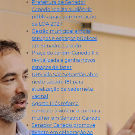
Prefeitura de Senador
Canedo realiza audiência
pública para apresentação
da LOA 2027
Gestão municipal amplia
serviços e espaços públicos
em Senador Canedo
Praça do Jardim Canedo II é
revitalizada e ganha novos
espaços de lazer
UBS Vila São Sebastião abre
neste sábado (8) para
atualização da caderneta
vacinal
Agosto Lilás reforça
combate à violência contra a
mulher em Senador Canedo
Senador Canedo promove
evento em celebração ao