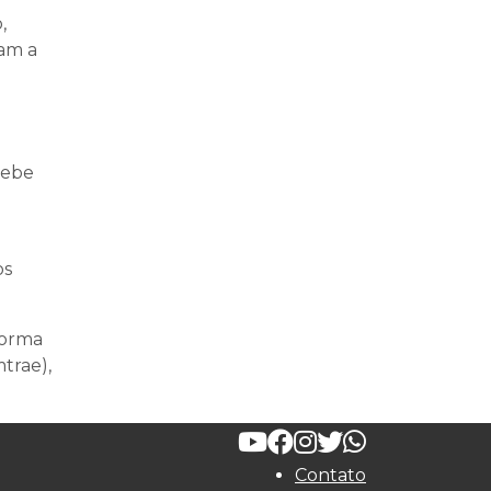
,
sam a
cebe
os
forma
trae),
Contato