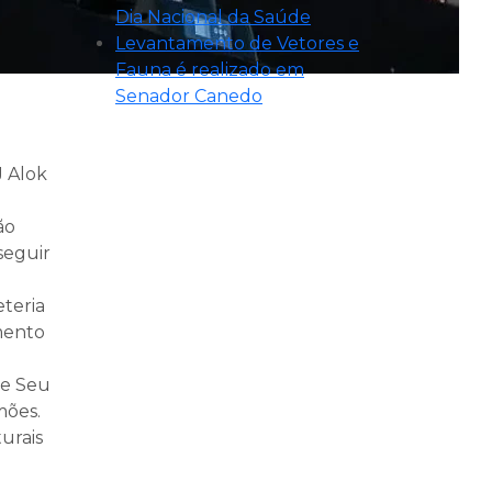
Dia Nacional da Saúde
Levantamento de Vetores e
Fauna é realizado em
Senador Canedo
J Alok
ão
seguir
eteria
mento
 e Seu
mões.
urais