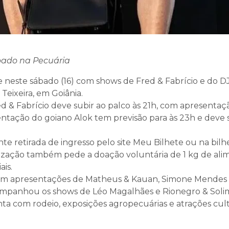
bado na Pecuária
e neste sábado (16) com shows de Fred & Fabrício e do D
eixeira, em Goiânia.
d & Fabrício deve subir ao palco às 21h, com apresentaç
entação do goiano Alok tem previsão para às 23h e deve 
te retirada de ingresso pelo site Meu Bilhete ou na bilh
nização também pede a doação voluntária de 1 kg de ali
ais.
 com apresentações de Matheus & Kauan, Simone Mendes
 acompanhou os shows de Léo Magalhães e Rionegro & Soli
ta com rodeio, exposições agropecuárias e atrações cult