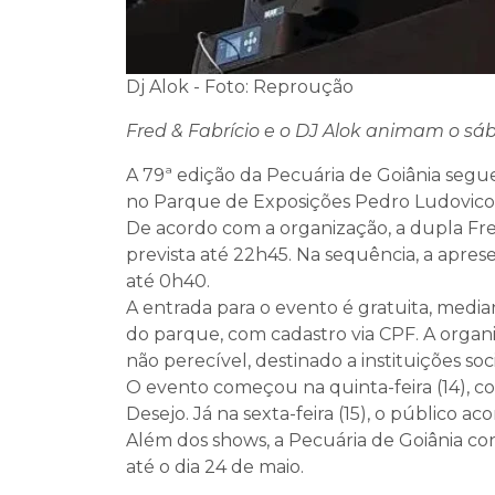
Dj Alok - Foto: Reproução
Fred & Fabrício e o DJ Alok animam o sá
A 79ª edição da Pecuária de Goiânia segu
no Parque de Exposições Pedro Ludovico T
De acordo com a organização, a dupla Fre
prevista até 22h45. Na sequência, a apres
até 0h40.
A entrada para o evento é gratuita, median
do parque, com cadastro via CPF. A orga
não perecível, destinado a instituições soci
O evento começou na quinta-feira (14),
Desejo. Já na sexta-feira (15), o público
Além dos shows, a Pecuária de Goiânia con
até o dia 24 de maio.