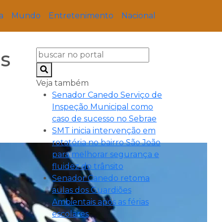
a
Mundo
Entretenimento
Nacional
os
Veja também
Senador Canedo Serviço de
Inspeção Municipal como
caso de sucesso no Sebrae
SMT inicia intervenção em
rotatória no bairro São João
para melhorar segurança e
fluidez do trânsito
Senador Canedo retoma
aulas dos Guardiões
Ambientais após as férias
escolares