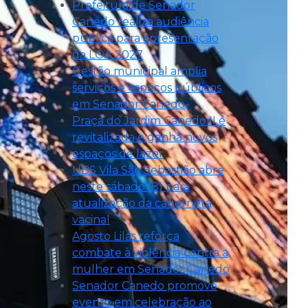
Prefeitura de Senador
Canedo realiza audiência
pública para apresentação
da LOA 2027
Gestão municipal amplia
serviços e espaços públicos
em Senador Canedo
Praça do Jardim Canedo II é
revitalizada e ganha novos
espaços de lazer
UBS Vila São Sebastião abre
neste sábado (8) para
atualização da caderneta
vacinal
Agosto Lilás reforça
combate à violência contra a
mulher em Senador Canedo
Senador Canedo promove
evento em celebração ao