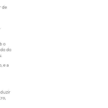
r de
e
b o
rdo do
u.
, e a
nduzir
tro,