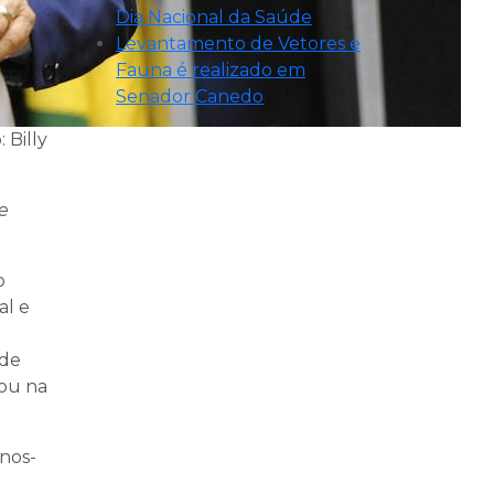
Dia Nacional da Saúde
Levantamento de Vetores e
Fauna é realizado em
Senador Canedo
 Billy
e
o
al e
 de
ou na
nos-