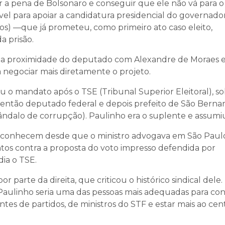
r a pena de Bolsonaro e conseguir que ele não vá para o
ável para apoiar a candidatura presidencial do governado
nos) —que já prometeu, como primeiro ato caso eleito,
a prisão.
 a proximidade do deputado com Alexandre de Moraes 
a negociar mais diretamente o projeto.
u o mandato após o TSE (Tribunal Superior Eleitoral), so
 então deputado federal e depois prefeito de São Berna
ndalo de corrupção). Paulinho era o suplente e assumi
 conhecem desde que o ministro advogava em São Paulo
tos contra a proposta do voto impresso defendida por
ia o TSE.
r parte da direita, que criticou o histórico sindical dele.
Paulinho seria uma das pessoas mais adequadas para co
tes de partidos, de ministros do STF e estar mais ao cen