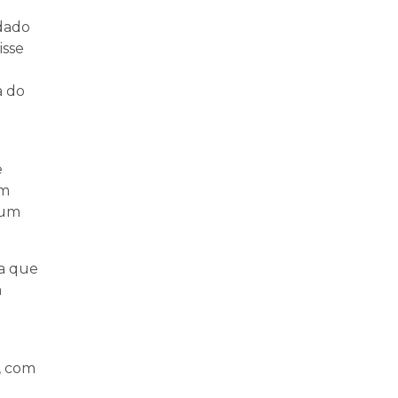
rdado
isse
a do
e
em
 um
ra que
a
, com