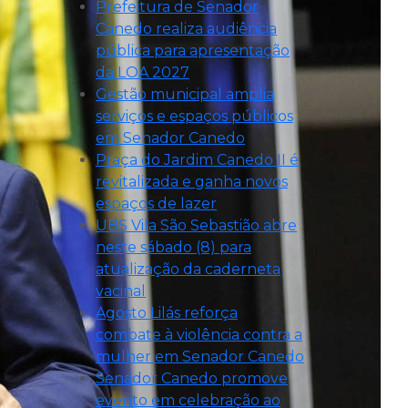
Prefeitura de Senador
Canedo realiza audiência
pública para apresentação
da LOA 2027
Gestão municipal amplia
serviços e espaços públicos
em Senador Canedo
Praça do Jardim Canedo II é
revitalizada e ganha novos
espaços de lazer
UBS Vila São Sebastião abre
neste sábado (8) para
atualização da caderneta
vacinal
Agosto Lilás reforça
combate à violência contra a
mulher em Senador Canedo
Senador Canedo promove
evento em celebração ao