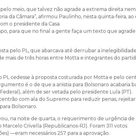
pelo meio, que talvez não agrade a extrema direita nem
a da Câmara”, afirmou Paulinho, nesta quinta-feira, ao 
om o presidente da Casa.
po, para que no final a gente faça um texto que agrade
osta pelo PL, que abarcava até derrubar a inelegibilidad
 mais de três horas entre Motta e integrantes do partid
o PL cedesse à proposta costurada por Motta e pelo cent
gumento é o de que a anistia para Bolsonaro acabaria b
deral), além de ser vetada pelo presidente Lula (PT).
entrão com ala do Supremo para reduzir penas, rejeitar
 para Bolsonaro.
vou, na noite de quarta, o requerimento de urgência d
 Marcelo Crivella (Republicanos-RJ). Foram 311 votos
ções) —eram necessários 257 para a aprovação.