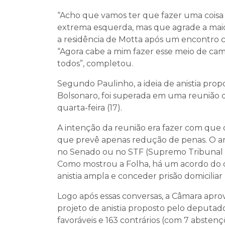
“Acho que vamos ter que fazer uma coisa 
extrema esquerda, mas que agrade a maiori
a residência de Motta após um encontro c
“Agora cabe a mim fazer esse meio de cam
todos”, completou.
Segundo Paulinho, a ideia de anistia prop
Bolsonaro, foi superada em uma reunião de
quarta-feira (17).
A intenção da reunião era fazer com que 
que prevê apenas redução de penas. O ar
no Senado ou no STF (Supremo Tribunal Fe
Como mostrou a Folha, há um acordo do c
anistia ampla e conceder prisão domiciliar
Logo após essas conversas, a Câmara apro
projeto de anistia proposto pelo deputado
favoráveis e 163 contrários (com 7 absten