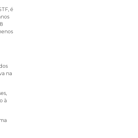
STF, é
anos
 8
 menos
 dos
va na
es,
o à
uma