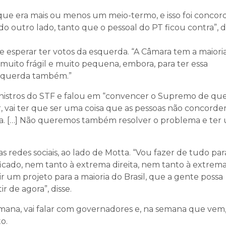
a, que era mais ou menos um meio-termo, e isso foi conco
o outro lado, tanto que o pessoal do PT ficou contra”, d
e esperar ter votos da esquerda. “A Câmara tem a maiori
 muito frágil e muito pequena, embora, para ter essa
 esquerda também.”
ministros do STF e falou em “convencer o Supremo de qu
car, vai ter que ser uma coisa que as pessoas não concord
cisa. […] Não queremos também resolver o problema e ter
redes sociais, ao lado de Motta. “Vou fazer de tudo pa
ificado, nem tanto à extrema direita, nem tanto à extrem
 um projeto para a maioria do Brasil, que a gente possa
ir de agora”, disse.
emana, vai falar com governadores e, na semana que vem
o.