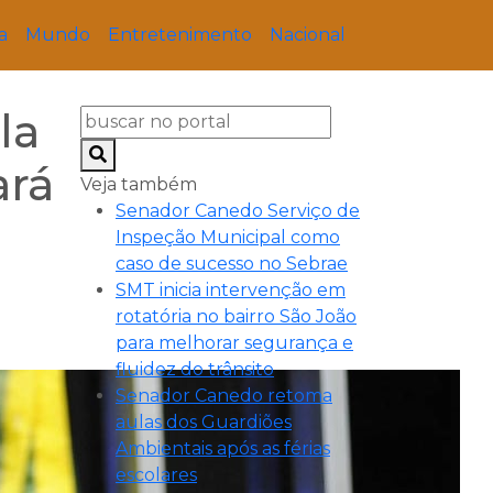
a
Mundo
Entretenimento
Nacional
la
ará
Veja também
Senador Canedo Serviço de
Inspeção Municipal como
caso de sucesso no Sebrae
SMT inicia intervenção em
rotatória no bairro São João
para melhorar segurança e
fluidez do trânsito
Senador Canedo retoma
aulas dos Guardiões
Ambientais após as férias
escolares