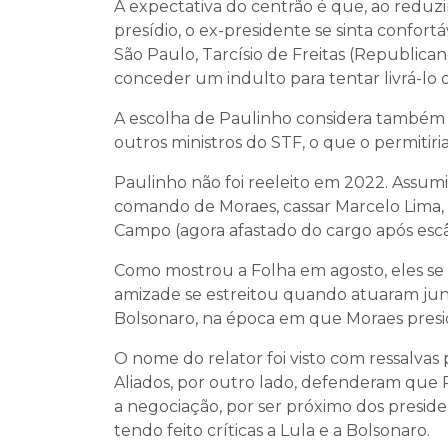
A expectativa do centrão é que, ao reduzi
presídio, o ex-presidente se sinta confort
São Paulo, Tarcísio de Freitas (Republica
conceder um indulto para tentar livrá-lo d
A escolha de Paulinho considera também
outros ministros do STF, o que o permitiri
Paulinho não foi reeleito em 2022. Assumi
comando de Moraes, cassar Marcelo Lima,
Campo (agora afastado do cargo após escâ
Como mostrou a Folha em agosto, eles se
amizade se estreitou quando atuaram jun
Bolsonaro, na época em que Moraes presid
O nome do relator foi visto com ressalvas po
Aliados, por outro lado, defenderam que 
a negociação, por ser próximo dos presiden
tendo feito críticas a Lula e a Bolsonaro.