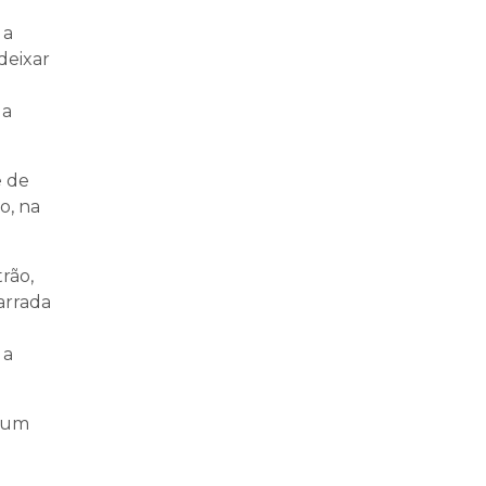
 a
deixar
 a
e de
o, na
rão,
arrada
 a
e um