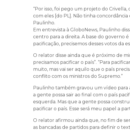
“Por isso, foi pego um projeto do Crivell
com eles [do PL]. Não tinha concordância d
Paulinho.
Em entrevista à GloboNews, Paulinho diss
centro para a direita. A base do governo é
pacificação, precisemos desses votos da
O relator disse ainda que é próximo de 
precisamos pacificar o país”. “Para pacifi
muito, mas vai ser aquilo que o país pre
conflito com os ministros do Supremo.”
Paulinho também gravou um vídeo para as 
a gente possa sair ao final com o país pac
esquerda. Mas que a gente possa construir
pacificar o país. Esse será meu papel a part
O relator afirmou ainda que, no fim de s
as bancadas de partidos para definir o text