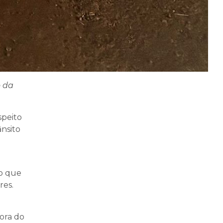
o da
speito
ânsito
o que
res.
tora do