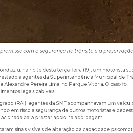
promisso com a segurança no trânsito e a preservaçã
duziu, na noite desta terça-feira (19), um motorista su
o prestado a agentes da Superintendência Municipal de Tr
a Alexandre Pereira Lima, no Parque Vitória. O caso foi
imentos legais cabíveis.
egrado (RAI), agentes da SMT acompanhavam um veícul
ando em risco a segurança de outros motoristas e pedest
i acionada para prestar apoio na abordagem.
aram sinais visíveis de alteração da capacidade psicomo