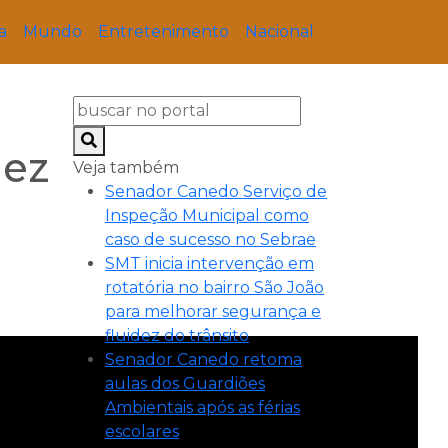
a
Mundo
Entretenimento
Nacional
uez
Veja também
Senador Canedo Serviço de
Inspeção Municipal como
caso de sucesso no Sebrae
SMT inicia intervenção em
rotatória no bairro São João
para melhorar segurança e
fluidez do trânsito
Senador Canedo retoma
aulas dos Guardiões
Ambientais após as férias
escolares