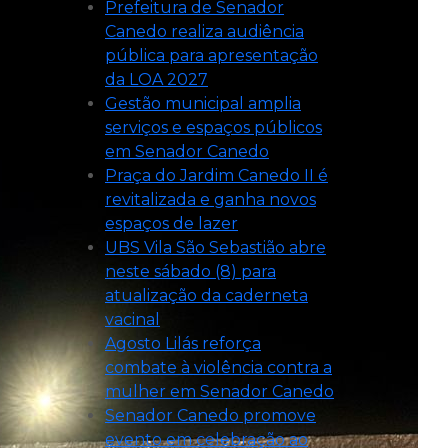
Prefeitura de Senador
Canedo realiza audiência
pública para apresentação
da LOA 2027
Gestão municipal amplia
serviços e espaços públicos
em Senador Canedo
Praça do Jardim Canedo II é
revitalizada e ganha novos
espaços de lazer
UBS Vila São Sebastião abre
neste sábado (8) para
atualização da caderneta
vacinal
Agosto Lilás reforça
combate à violência contra a
mulher em Senador Canedo
Senador Canedo promove
evento em celebração ao