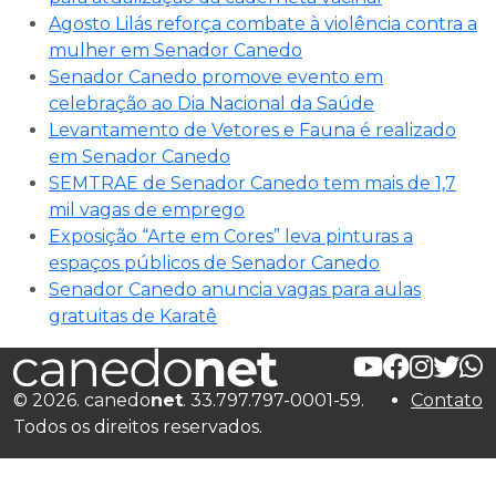
Agosto Lilás reforça combate à violência contra a
mulher em Senador Canedo
Senador Canedo promove evento em
celebração ao Dia Nacional da Saúde
Levantamento de Vetores e Fauna é realizado
em Senador Canedo
SEMTRAE de Senador Canedo tem mais de 1,7
mil vagas de emprego
Exposição “Arte em Cores” leva pinturas a
espaços públicos de Senador Canedo
Senador Canedo anuncia vagas para aulas
gratuitas de Karatê
© 2026. canedo
net
. 33.797.797-0001-59.
Contato
Todos os direitos reservados.