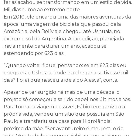
férias acabou se transformando em um estilo de vida.
Mil dias rumo ao extremo norte
Em 2010, ele encarou uma das maiores aventuras da
época: uma viagem de bicicleta que passou pela
Amazônia, pela Bolívia e chegou até Ushuaia, no
extremo sul da Argentina. A expedição, planejada
inicialmente para durar um ano, acabou se
estendendo por 623 dias.
“Quando voltei, fiquei pensando: se em 623 dias eu
cheguei ao Ushuaia, onde eu chegaria se tivesse mil
dias? Foi aí que nasceu a ideia do Alasca”, conta.
Apesar de ter surgido há mais de uma década, o
projeto só começou a sair do papel nos últimos anos.
Para tornar a viagem possível, Fábio reorganizou a
própria vida, vendeu um sítio que possuía em São
Paulo e transferiu sua base para Hidrolândia,
próximo da mãe. “Ser aventureiro é meu estilo de
vida. Meu trabalho sempre viabilizou essas viagens e