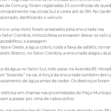
s da Comurg, foram registradas 23 ocorrências de que
principalmente nas zonas Sul e Leste até às 19h. No Jard
acionado, danificando o veículo.
rro e uma moto foram arrastados pela enxurrada nas
 Setor Coimbra, motociclistas precisaram deixar os veícu
possibilitou a passagem.
ista e Oeste, a água cobriu toda a faixa de asfalto, torna
astelo Branco, no Setor Coimbra, a enxurrada alagou as pi
ça da água no Setor Sul, indo parar na Avenida 85. Mora
ram “boiando” na via. A força da enxurrada também der
 vazamento de água antes de ceder. Os destroços foram
o elétrica em chamas nas proximidades do Paço Municipa
am a passar por cima de cabos soltos.
, nas imediações do Detran, foi a mais atingida, com 7