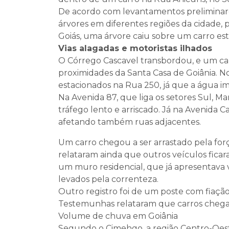
De acordo com levantamentos preliminare
árvores em diferentes regiões da cidade, 
Goiás, uma árvore caiu sobre um carro est
Vias alagadas e motoristas ilhados
O Córrego Cascavel transbordou, e um ca
proximidades da Santa Casa de Goiânia. No
estacionados na Rua 250, já que a água im
Na Avenida 87, que liga os setores Sul, Mar
tráfego lento e arriscado. Já na Avenida C
afetando também ruas adjacentes.
Um carro chegou a ser arrastado pela for
relataram ainda que outros veículos fica
um muro residencial, que já apresentava
levados pela correnteza.
Outro registro foi de um poste com fiaçã
Testemunhas relataram que carros chegar
Volume de chuva em Goiânia
Segundo o Cimehgo, a região Centro-Oeste