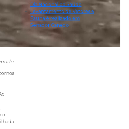
Dia Nacional da Saúde
Levantamento de Vetores e
Fauna é realizado em
Senador Canedo
urrada
stornos
Ao
A
co.
 ilhada