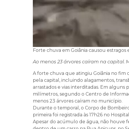
Forte chuva em Goiânia causou estragos e
Ao menos 23 árvores caíram na capital. 
A forte chuva que atingiu Goiânia no fim 
pela capital, incluindo alagamentos, tran
arrastados e vias interditadas. Em alguns
milímetros, segundo o Centro de Informaç
menos 23 árvores caíram no município.
Durante o temporal, o Corpo de Bombeir
primeira foi registrada às 17h26 no Hospit
Apesar do acúmulo de água, não houve fer
dentro de um carro na Rua Anicuns, no Set