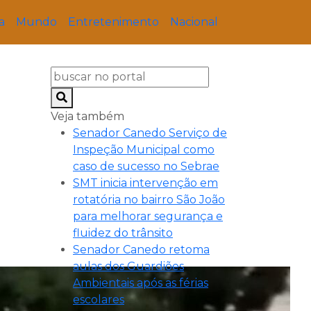
a
Mundo
Entretenimento
Nacional
Veja também
Senador Canedo Serviço de
Inspeção Municipal como
caso de sucesso no Sebrae
SMT inicia intervenção em
rotatória no bairro São João
para melhorar segurança e
fluidez do trânsito
Senador Canedo retoma
aulas dos Guardiões
Ambientais após as férias
escolares