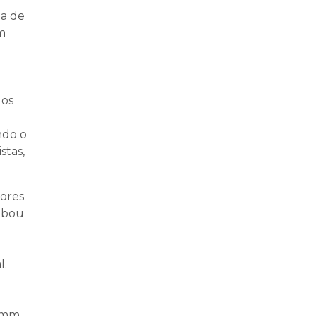
da de
im
los
ndo o
stas,
dores
rubou
l.
8 mm