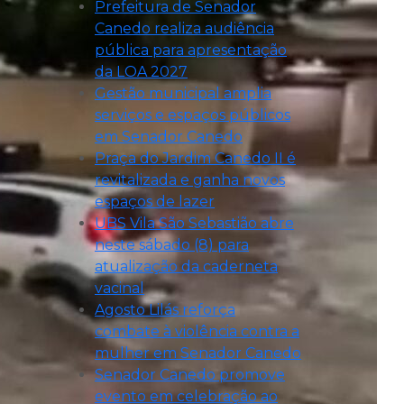
Prefeitura de Senador
Canedo realiza audiência
pública para apresentação
da LOA 2027
Gestão municipal amplia
serviços e espaços públicos
em Senador Canedo
Praça do Jardim Canedo II é
revitalizada e ganha novos
espaços de lazer
UBS Vila São Sebastião abre
neste sábado (8) para
atualização da caderneta
vacinal
Agosto Lilás reforça
combate à violência contra a
mulher em Senador Canedo
Senador Canedo promove
evento em celebração ao