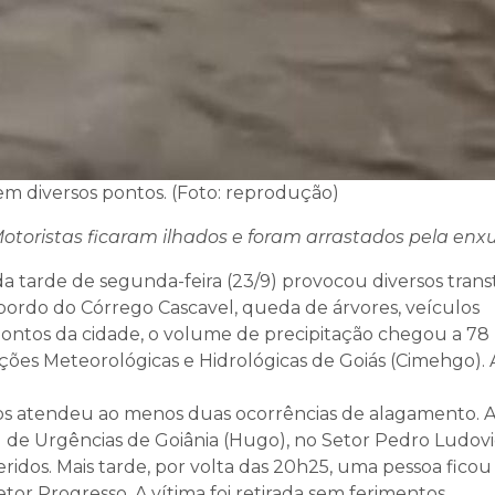
m diversos pontos. (Foto: reprodução)
Motoristas ficaram ilhados e foram arrastados pela enx
da tarde de segunda-feira (23/9) provocou diversos tran
sbordo do Córrego Cascavel, queda de árvores, veículos
 pontos da cidade, o volume de precipitação chegou a 78
ões Meteorológicas e Hidrológicas de Goiás (Cimehgo). 
os atendeu ao menos duas ocorrências de alagamento. 
al de Urgências de Goiânia (Hugo), no Setor Pedro Ludovi
idos. Mais tarde, por volta das 20h25, uma pessoa ficou
or Progresso. A vítima foi retirada sem ferimentos.