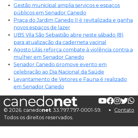
Gestão municipal amplia serviços e espaços
públicos em Senador Canedo
Praça do Jardim Canedo II é revitalizada e ganha
novos espaços de lazer
UBS Vila São Sebastião abre neste sábado (8)
para atualização da caderneta vacinal
Agosto Lilás reforça combate à violência contra a
mulher em Senador Canedo
Senador Canedo promove evento em
celebração ao Dia Nacional da Saúde
Levantamento de Vetores e Fauna é realizado
em Senador Canedo
© 2026. canedo
net
. 33.797.797-0001-59.
Contato
Todos os direitos reservados.