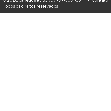
© 2026. canedo
net
. 33.797.797-0001-59.
Contato
Todos os direitos reservados.