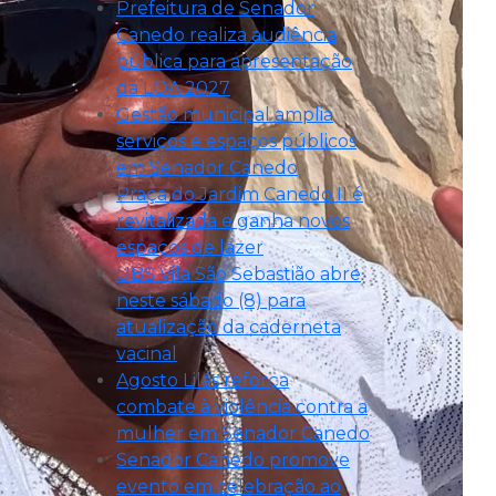
Prefeitura de Senador
Canedo realiza audiência
pública para apresentação
da LOA 2027
Gestão municipal amplia
serviços e espaços públicos
em Senador Canedo
Praça do Jardim Canedo II é
revitalizada e ganha novos
espaços de lazer
UBS Vila São Sebastião abre
neste sábado (8) para
atualização da caderneta
vacinal
Agosto Lilás reforça
combate à violência contra a
mulher em Senador Canedo
Senador Canedo promove
evento em celebração ao