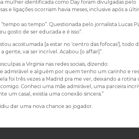
ma mulher identificada como Day foram divulgadas pelo
rsas e ligações ocorriam havia meses, inclusive após a últ
a “tempo ao tempo”. Questionada pelo jornalista Lucas P
eu gosto de ser educada e é isso”.
ou acostumada [a estar no ‘centro das fofocas’], todo d
gente, vai ser incrível. Acabou [o affair]”.
sculpas a Virginia nas redes sociais, dizendo:
mãe admirável e alguém por quem tenho um carinho e res
 foi três vezes a Madrid pra me ver, deixando a rotina 
r comigo. Conheci uma mãe admirável, uma parceira incrív
e um casal, existia uma conexão sincera.”
idiu dar uma nova chance ao jogador.