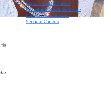
Dia Nacional da Saúde
Levantamento de Vetores e
Fauna é realizado em
Senador Canedo
inia
ador