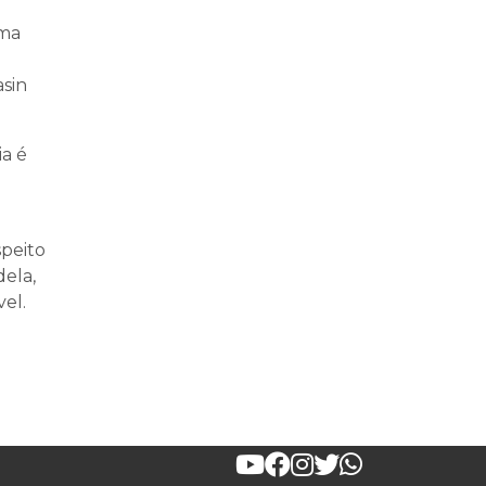
ima
asin
ia é
peito
dela,
el.