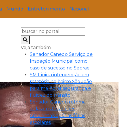
a
Mundo
Entretenimento
Nacional
Veja também
Senador Canedo Serviço de
Inspeção Municipal como
caso de sucesso no Sebrae
SMT inicia intervenção em
rotatória no bairro São João
para melhorar segurança e
fluidez do trânsito
Senador Canedo retoma
aulas dos Guardiões
Ambientais após as férias
escolares