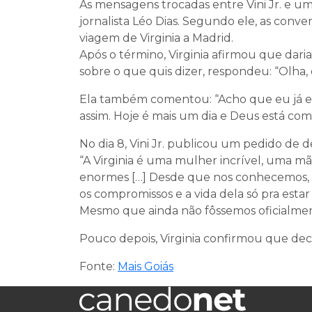
As mensagens trocadas entre Vini Jr. e u
jornalista Léo Dias. Segundo ele, as conve
viagem de Virginia a Madrid.
Após o término, Virginia afirmou que dari
sobre o que quis dizer, respondeu: “Olha, 
Ela também comentou: “Acho que eu já est
assim. Hoje é mais um dia e Deus está com a 
No dia 8, Vini Jr. publicou um pedido de de
“A Virginia é uma mulher incrível, uma 
enormes […] Desde que nos conhecemos, ela
os compromissos e a vida dela só pra esta
Mesmo que ainda não fôssemos oficialment
Pouco depois, Virginia confirmou que dec
Fonte:
Mais Goiás