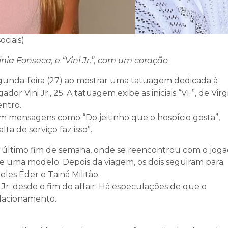
ociais)
inia Fonseca, e “Vini Jr.”, com um coração
segunda-feira (27) ao mostrar uma tatuagem dedicada à
ador Vini Jr., 25. A tatuagem exibe as iniciais “VF”, de Virg
entro.
m mensagens como “Do jeitinho que o hospício gosta”,
ta de serviço faz isso”.
o último fim de semana, onde se reencontrou com o jog
 e uma modelo. Depois da viagem, os dois seguiram para
es Éder e Tainá Militão.
i Jr. desde o fim do affair. Há especulações de que o
elacionamento.