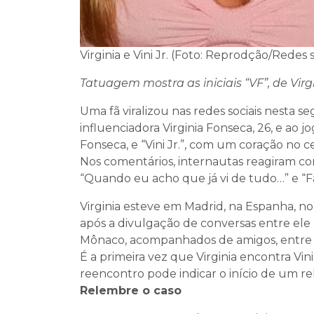
Virginia e Vini Jr. (Foto: Reprodção/Redes s
Tatuagem mostra as iniciais “VF”, de Virg
Uma fã viralizou nas redes sociais nesta 
influenciadora Virginia Fonseca, 26, e ao jog
Fonseca, e “Vini Jr.”, com um coração no c
Nos comentários, internautas reagiram co
“Quando eu acho que já vi de tudo…” e “Fal
Virginia esteve em Madrid, na Espanha, n
após a divulgação de conversas entre ele
Mônaco, acompanhados de amigos, entre el
É a primeira vez que Virginia encontra Vin
reencontro pode indicar o início de um r
Relembre o caso