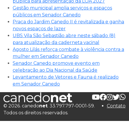
pública para apresentação da LOA 2027
Gestão municipal amplia serviços e espaços
públicos em Senador Canedo
Praça do Jardim Canedo II é revitalizada e ganha
novos espaços de lazer
UBS Vila São Sebastião abre neste sábado (8)
para atualização da caderneta vacinal
Agosto Lilás reforça combate à violência contra a
mulher em Senador Canedo
Senador Canedo promove evento em
celebração ao Dia Nacional da Saúde
Levantamento de Vetores e Fauna é realizado
em Senador Canedo
© 2026. canedo
net
. 33.797.797-0001-59.
Contato
Todos os direitos reservados.