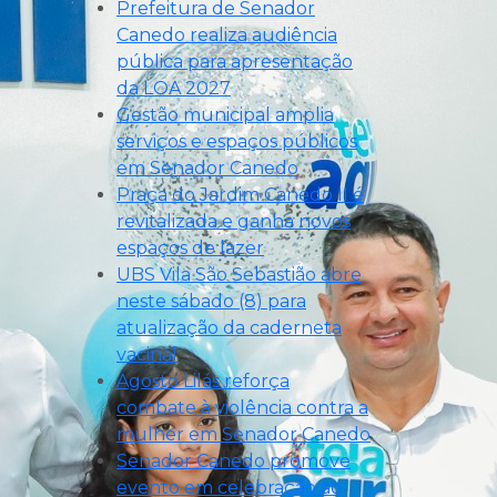
Prefeitura de Senador
Canedo realiza audiência
pública para apresentação
da LOA 2027
Gestão municipal amplia
serviços e espaços públicos
em Senador Canedo
Praça do Jardim Canedo II é
revitalizada e ganha novos
espaços de lazer
UBS Vila São Sebastião abre
neste sábado (8) para
atualização da caderneta
vacinal
Agosto Lilás reforça
combate à violência contra a
mulher em Senador Canedo
Senador Canedo promove
evento em celebração ao