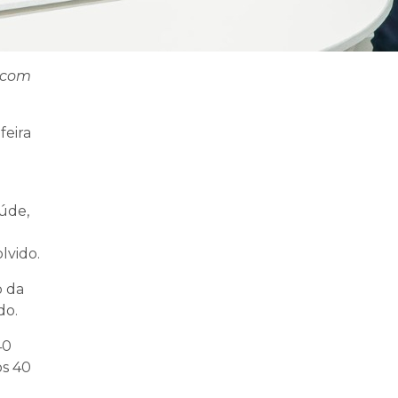
o com
feira
úde,
lvido.
o da
do.
40
os 40