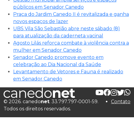
públicos em Senador Canedo
Praça do Jardim Canedo II é revitalizada e ganha
novos espaços de lazer
UBS Vila São Sebastião abre neste sábado (8)
para atualização da caderneta vacinal
Agosto Lilás reforça combate à violência contra a
mulher em Senador Canedo
Senador Canedo promove evento em
celebração ao Dia Nacional da Saúde
Levantamento de Vetores e Fauna é realizado
em Senador Canedo
© 2026. canedo
net
. 33.797.797-0001-59.
Contato
Todos os direitos reservados.