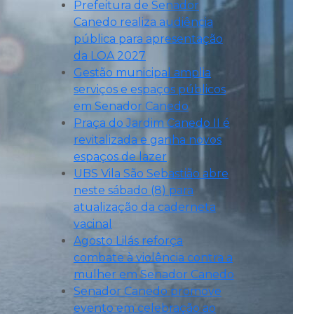
Prefeitura de Senador
Canedo realiza audiência
pública para apresentação
da LOA 2027
Gestão municipal amplia
serviços e espaços públicos
em Senador Canedo
Praça do Jardim Canedo II é
revitalizada e ganha novos
espaços de lazer
UBS Vila São Sebastião abre
neste sábado (8) para
atualização da caderneta
vacinal
Agosto Lilás reforça
combate à violência contra a
mulher em Senador Canedo
Senador Canedo promove
evento em celebração ao