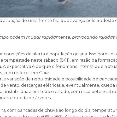
 a atuação de uma frente fria que avança pelo Sudeste 
tempo podem mudar rapidamente, provocando rajadas 
r condições de alerta à população goiana. Isso porque 
 de tempestade neste sábado (8/11), em razão da formaçã
ira. A expectativa é de que o fenômeno intensifique a atu
s, com reflexos em Goiás.
orte variação de nebulosidade e possibilidade de pancad
de vento, descargas elétricas e, eventualmente, queda
ar instabilidade em todo o estado, com risco potencial d
iais e queda de árvores.
uvens, com pancadas de chuva ao longo do dia, temperatur
o ar variando entre 50% e 95%. As informações são do C