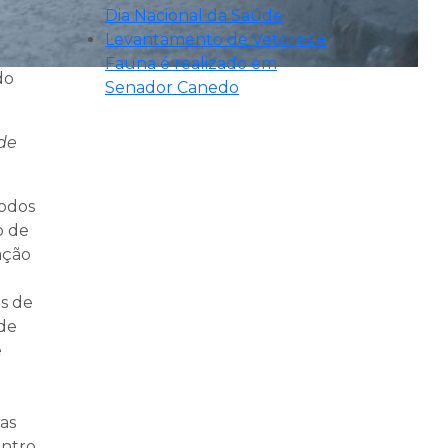
Dia Nacional da Saúde
Levantamento de Vetores e
Fauna é realizado em
do
Senador Canedo
de
todos
o de
ação
as de
 de
e
as
entro