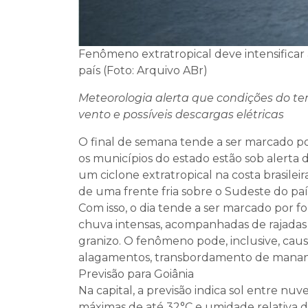
Fenômeno extratropical deve intensificar
país (Foto: Arquivo ABr)
Meteorologia alerta que condições do 
vento e possíveis descargas elétricas
O final de semana tende a ser marcado po
os municípios do estado estão sob alerta
um ciclone extratropical na costa brasile
de uma frente fria sobre o Sudeste do paí
Com isso, o dia tende a ser marcado por f
chuva intensas, acompanhadas de rajadas 
granizo. O fenômeno pode, inclusive, caus
alagamentos, transbordamento de mananc
Previsão para Goiânia
Na capital, a previsão indica sol entre n
máximas de até 32°C e umidade relativa d