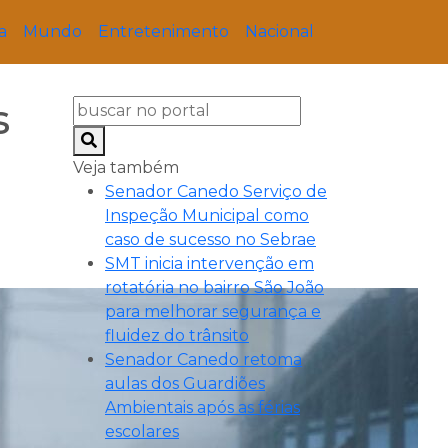
a
Mundo
Entretenimento
Nacional
s
Veja também
Senador Canedo Serviço de
Inspeção Municipal como
caso de sucesso no Sebrae
SMT inicia intervenção em
rotatória no bairro São João
para melhorar segurança e
fluidez do trânsito
Senador Canedo retoma
aulas dos Guardiões
Ambientais após as férias
escolares