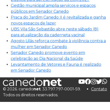
Gestão municipal amplia serviços e espaços
públicos em Senador Canedo
Praça do Jardim Canedo II é revitalizada e ganha
novos espaços de lazer
UBS Vila São Sebastião abre neste sábado (8)
para atualização da caderneta vacinal
Agosto Lilás reforça combate à violência contra a
mulher em Senador Canedo
Senador Canedo promove evento em
celebração ao Dia Nacional da Saúde
Levantamento de Vetores e Fauna é realizado
em Senador Canedo
© 2026. canedo
net
. 33.797.797-0001-59.
Contato
Todos os direitos reservados.