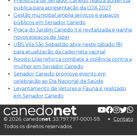
Prefeitura de Senador Canedo realiza audiência
pública para apresentação da LOA 2027
Gestão municipal amplia serviços e espaços
públicos em Senador Canedo
Praça do Jardim Canedo II é revitalizada e ganha
novos espaços de lazer
UBS Vila São Sebastião abre neste sábado (8)
para atualização da caderneta vacinal
Agosto Lilás reforça combate à violência contra a
mulher em Senador Canedo
Senador Canedo promove evento em
celebração ao Dia Nacional da Saúde
Levantamento de Vetores e Fauna é realizado
em Senador Canedo
© 2026. canedo
net
. 33.797.797-0001-59.
Contato
Todos os direitos reservados.