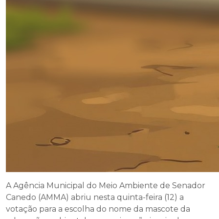
A Agência Municipal do Meio Ambiente de Senador
Canedo (AMMA) abriu nesta quinta-feira (12) a
votação para a escolha do nome da mascote da