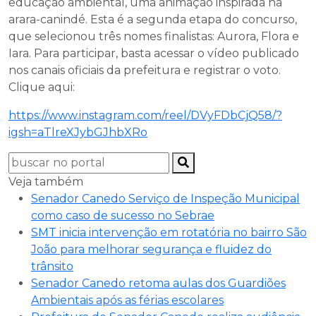
educação ambiental, uma animação inspirada na
arara-canindé. Esta é a segunda etapa do concurso,
que selecionou três nomes finalistas: Aurora, Flora e
Iara. Para participar, basta acessar o vídeo publicado
nos canais oficiais da prefeitura e registrar o voto.
Clique aqui:
https://www.instagram.com/reel/DVyFDbCjQ58/?
igsh=aTlreXJybGJhbXRo
Veja também
Senador Canedo Serviço de Inspeção Municipal
como caso de sucesso no Sebrae
SMT inicia intervenção em rotatória no bairro São
João para melhorar segurança e fluidez do
trânsito
Senador Canedo retoma aulas dos Guardiões
Ambientais após as férias escolares